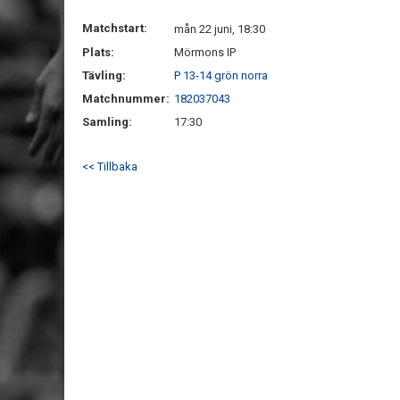
Matchstart:
mån 22 juni, 18:30
Plats:
Mörmons IP
Tävling:
P 13-14 grön norra
Matchnummer:
182037043
Samling:
17:30
<< Tillbaka