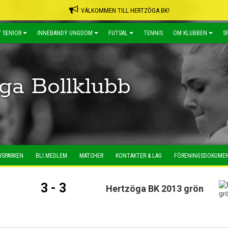
VÄLKOMMEN TILL HERTZÖGA BK!
 SENIOR
INNEBANDY UNGDOM
FUTSAL
TENNIS
OM KLUBBEN
S
ga Bollklubb
ISPARKEN
BLI MEDLEM
MATCHER
KONTAKTER & LAG
FÖRENINGSDOKUME
3 - 3
Hertzöga BK 2013 grön