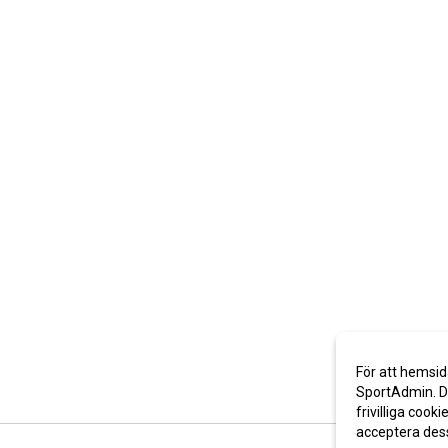
För att hemsid
SportAdmin. De
frivilliga cooki
acceptera des