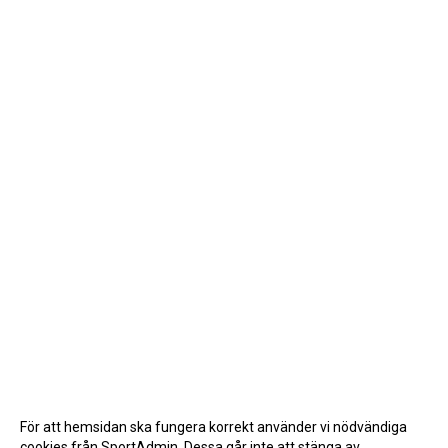
För att hemsidan ska fungera korrekt använder vi nödvändiga
cookies från SportAdmin. Dessa går inte att stänga av.