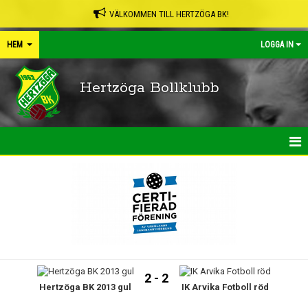
VÄLKOMMEN TILL HERTZÖGA BK!
HEM
LOGGA IN
Hertzöga Bollklubb
HEM
NYHETER
KALENDER
LEDARPÄRMEN
2 - 2
Hertzöga BK 2013 gul
IK Arvika Fotboll röd
SHOP