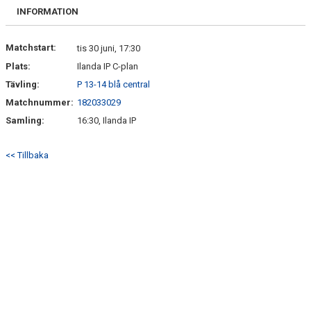
FRISPARKEN
INFORMATION
BLI MEDLEM
Matchstart:
tis 30 juni, 17:30
Plats:
Ilanda IP C-plan
MATCHER
Tävling:
P 13-14 blå central
KONTAKTER & LAG
Matchnummer:
182033029
Samling:
16:30, Ilanda IP
FÖRENINGSDOKUMENT_GAMLA
<< Tillbaka
SPONSORER
FÖRENINGSDOKUMENT