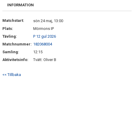
FRISPARKEN
INFORMATION
BLI MEDLEM
Matchstart:
sön 24 maj, 13:00
Plats:
Mörmons IP
MATCHER
Tävling:
P 12 gul 2026
KONTAKTER & LAG
Matchnummer:
182068004
Samling:
12:15
FÖRENINGSDOKUMENT_GAMLA
Aktivitetsinfo:
Tvätt: Oliver B
SPONSORER
<< Tillbaka
FÖRENINGSDOKUMENT