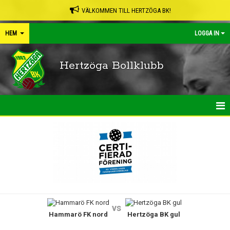
VÄLKOMMEN TILL HERTZÖGA BK!
HEM
LOGGA IN
Hertzöga Bollklubb
HEM
NYHETER
KALENDER
LEDARPÄRMEN
vs
Hammarö FK nord
Hertzöga BK gul
SHOP