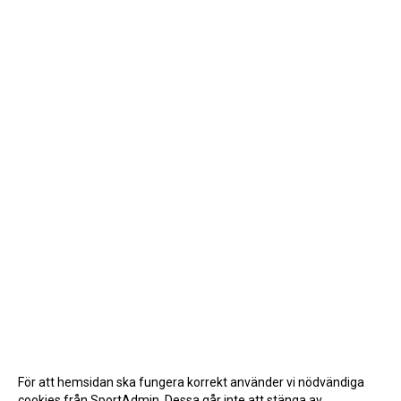
För att hemsidan ska fungera korrekt använder vi nödvändiga
cookies från SportAdmin. Dessa går inte att stänga av.