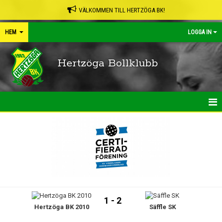
VÄLKOMMEN TILL HERTZÖGA BK!
HEM
LOGGA IN
Hertzöga Bollklubb
HEM
NYHETER
KALENDER
LEDARPÄRMEN
1 - 2
Hertzöga BK 2010
Säffle SK
SHOP