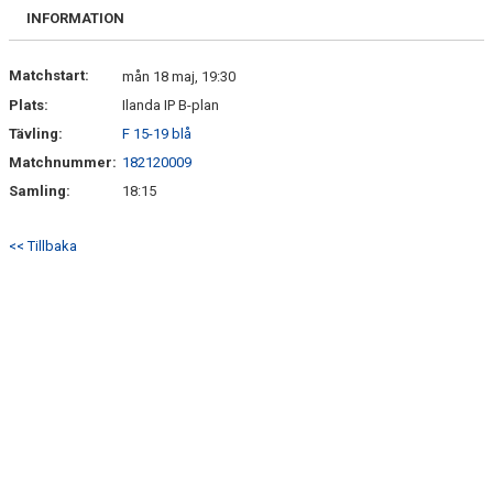
FRISPARKEN
INFORMATION
BLI MEDLEM
Matchstart:
mån 18 maj, 19:30
Plats:
Ilanda IP B-plan
MATCHER
Tävling:
F 15-19 blå
KONTAKTER & LAG
Matchnummer:
182120009
Samling:
18:15
FÖRENINGSDOKUMENT_GAMLA
<< Tillbaka
SPONSORER
FÖRENINGSDOKUMENT