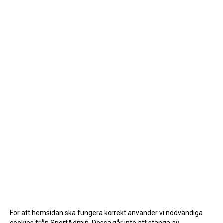
För att hemsidan ska fungera korrekt använder vi nödvändiga
cookies från SportAdmin. Dessa går inte att stänga av.