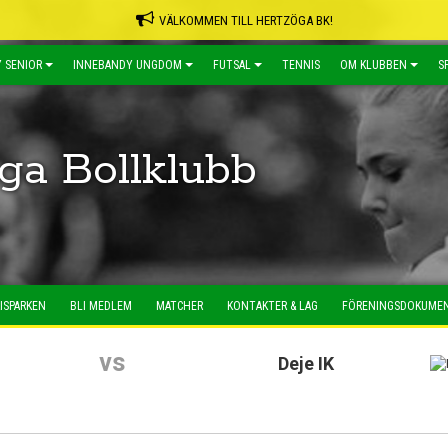
VÄLKOMMEN TILL HERTZÖGA BK!
 SENIOR
INNEBANDY UNGDOM
FUTSAL
TENNIS
OM KLUBBEN
S
ga Bollklubb
ISPARKEN
BLI MEDLEM
MATCHER
KONTAKTER & LAG
FÖRENINGSDOKUME
vs
Deje IK