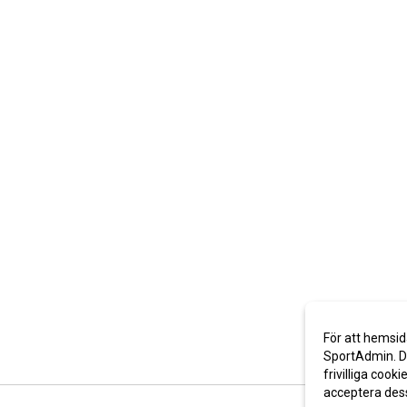
För att hemsid
SportAdmin. De
frivilliga cooki
acceptera des