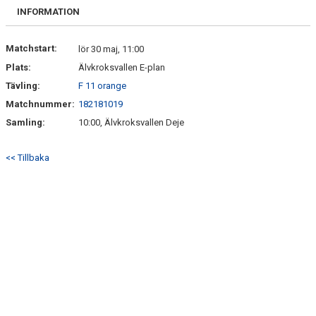
FRISPARKEN
INFORMATION
BLI MEDLEM
Matchstart:
lör 30 maj, 11:00
Plats:
Älvkroksvallen E-plan
MATCHER
Tävling:
F 11 orange
KONTAKTER & LAG
Matchnummer:
182181019
Samling:
10:00, Älvkroksvallen Deje
FÖRENINGSDOKUMENT_GAMLA
<< Tillbaka
SPONSORER
FÖRENINGSDOKUMENT