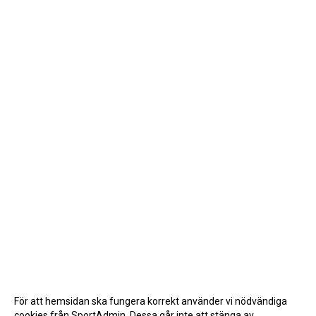
För att hemsidan ska fungera korrekt använder vi nödvändiga
cookies från SportAdmin. Dessa går inte att stänga av.