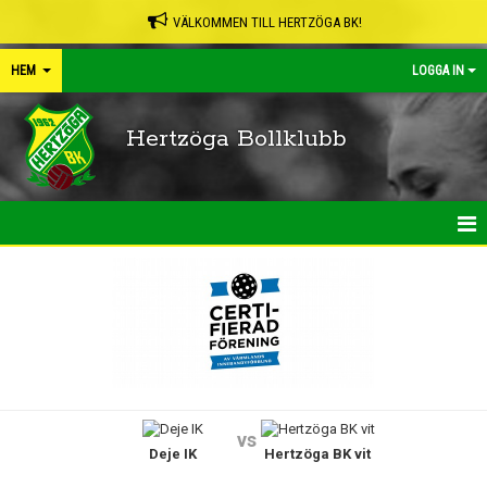
VÄLKOMMEN TILL HERTZÖGA BK!
HEM
LOGGA IN
Hertzöga Bollklubb
HEM
NYHETER
KALENDER
LEDARPÄRMEN
vs
Deje IK
Hertzöga BK vit
SHOP