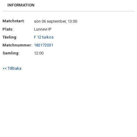
FRISPARKEN
INFORMATION
BLI MEDLEM
Matchstart:
sön 06 september, 13:00
Plats:
Lunnevi IP
MATCHER
Tävling:
F 12 turkos
KONTAKTER & LAG
Matchnummer:
182172031
Samling:
12:00
FÖRENINGSDOKUMENT_GAMLA
<< Tillbaka
SPONSORER
FÖRENINGSDOKUMENT