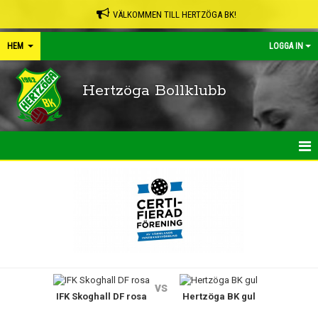
VÄLKOMMEN TILL HERTZÖGA BK!
HEM
LOGGA IN
Hertzöga Bollklubb
HEM
NYHETER
KALENDER
LEDARPÄRMEN
vs
IFK Skoghall DF rosa
Hertzöga BK gul
SHOP