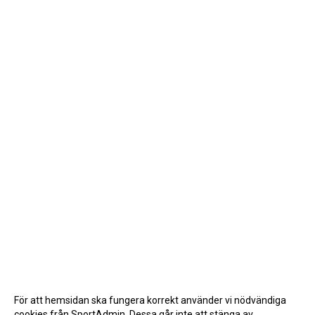
För att hemsidan ska fungera korrekt använder vi nödvändiga
cookies från SportAdmin. Dessa går inte att stänga av.