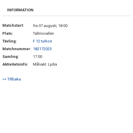
FRISPARKEN
INFORMATION
BLI MEDLEM
Matchstart:
fre 07 augusti, 18:00
MATCHER
Plats:
Tallmovallen
Tävling:
F 12 turkos
KONTAKTER & LAG
Matchnummer:
182172023
FÖRENINGSDOKUMENT_GAMLA
Samling:
17:00
Aktivitetsinfo:
Målvakt: Lydia
SPONSORER
<< Tillbaka
FÖRENINGSDOKUMENT