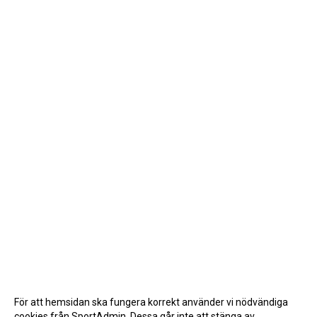
För att hemsidan ska fungera korrekt använder vi nödvändiga
cookies från SportAdmin. Dessa går inte att stänga av.