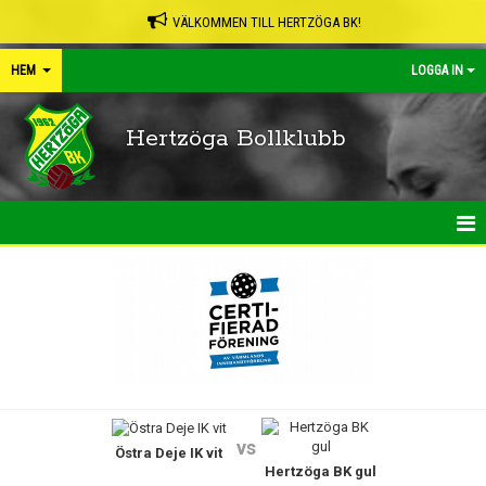
VÄLKOMMEN TILL HERTZÖGA BK!
HEM
LOGGA IN
Hertzöga Bollklubb
HEM
NYHETER
KALENDER
LEDARPÄRMEN
vs
Östra Deje IK vit
SHOP
Hertzöga BK gul