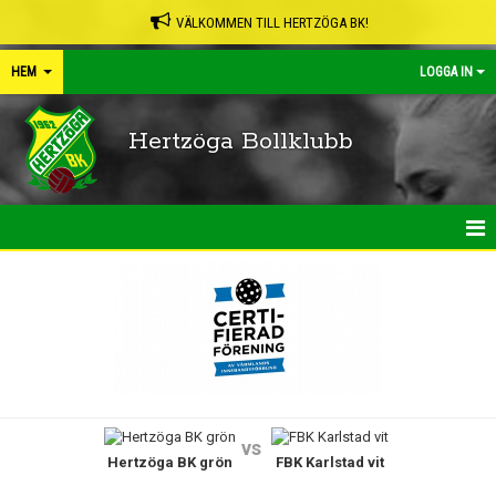
VÄLKOMMEN TILL HERTZÖGA BK!
HEM
LOGGA IN
Hertzöga Bollklubb
HEM
NYHETER
KALENDER
LEDARPÄRMEN
vs
Hertzöga BK grön
FBK Karlstad vit
SHOP