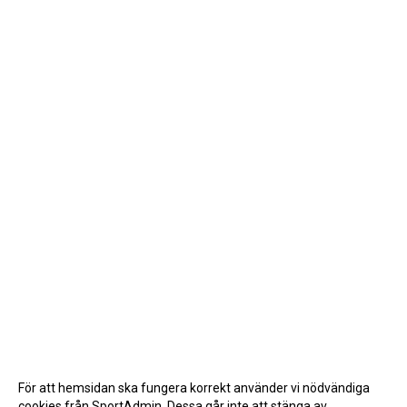
För att hemsidan ska fungera korrekt använder vi nödvändiga
cookies från SportAdmin. Dessa går inte att stänga av.