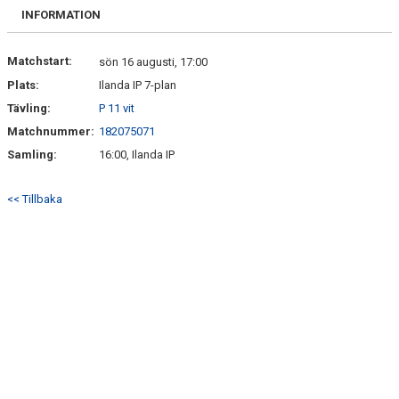
FRISPARKEN
INFORMATION
BLI MEDLEM
Matchstart:
sön 16 augusti, 17:00
Plats:
Ilanda IP 7-plan
MATCHER
Tävling:
P 11 vit
KONTAKTER & LAG
Matchnummer:
182075071
Samling:
16:00, Ilanda IP
FÖRENINGSDOKUMENT_GAMLA
<< Tillbaka
SPONSORER
FÖRENINGSDOKUMENT