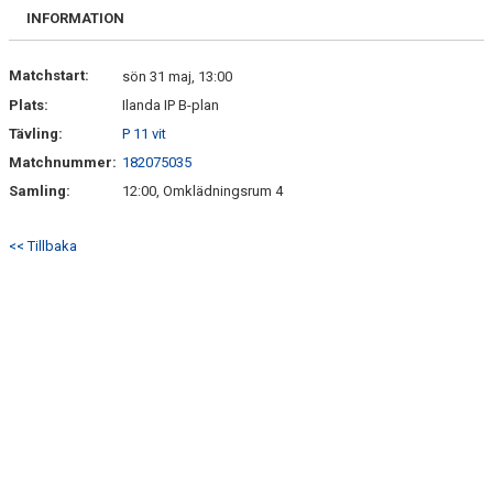
FRISPARKEN
INFORMATION
BLI MEDLEM
Matchstart:
sön 31 maj, 13:00
Plats:
Ilanda IP B-plan
MATCHER
Tävling:
P 11 vit
KONTAKTER & LAG
Matchnummer:
182075035
Samling:
12:00, Omklädningsrum 4
FÖRENINGSDOKUMENT_GAMLA
<< Tillbaka
SPONSORER
FÖRENINGSDOKUMENT