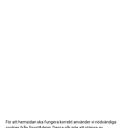
För att hemsidan ska fungera korrekt använder vi nödvändiga
cookies från SportAdmin. Dessa går inte att stänga av.