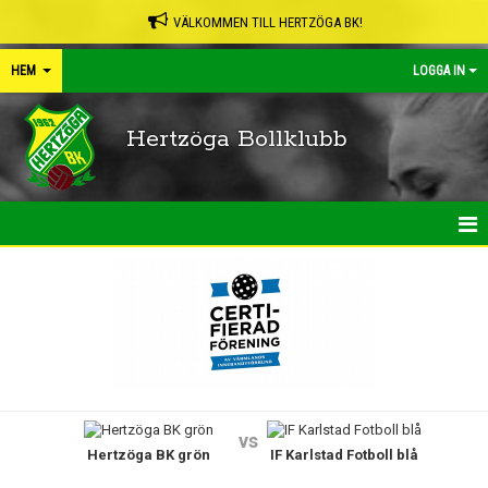
VÄLKOMMEN TILL HERTZÖGA BK!
HEM
LOGGA IN
Hertzöga Bollklubb
HEM
NYHETER
KALENDER
LEDARPÄRMEN
vs
Hertzöga BK grön
IF Karlstad Fotboll blå
SHOP