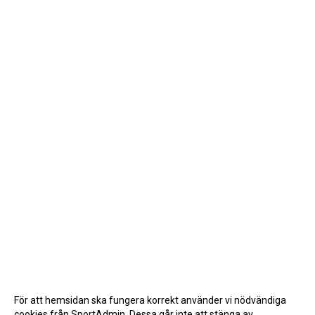
För att hemsidan ska fungera korrekt använder vi nödvändiga
cookies från SportAdmin. Dessa går inte att stänga av.