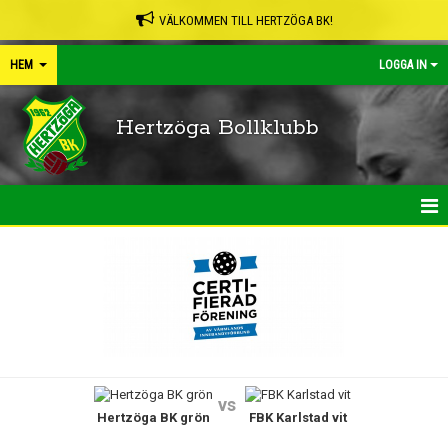
VÄLKOMMEN TILL HERTZÖGA BK!
HEM
LOGGA IN
Hertzöga Bollklubb
HEM
NYHETER
KALENDER
LEDARPÄRMEN
vs
Hertzöga BK grön
FBK Karlstad vit
SHOP