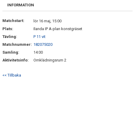
FRISPARKEN
INFORMATION
BLI MEDLEM
Matchstart:
lör 16 maj, 15:00
Plats:
Ilanda IP A-plan konstgräset
MATCHER
Tävling:
P 11 vit
KONTAKTER & LAG
Matchnummer:
182075020
Samling:
14:00
FÖRENINGSDOKUMENT_GAMLA
Aktivitetsinfo:
Omklädningsrum 2
SPONSORER
<< Tillbaka
FÖRENINGSDOKUMENT