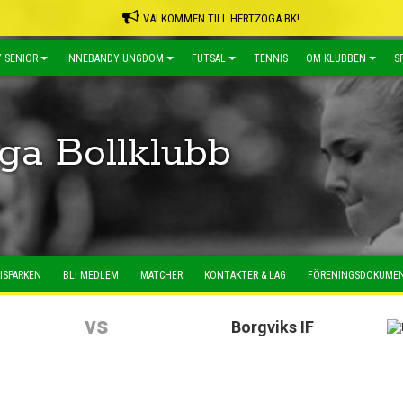
VÄLKOMMEN TILL HERTZÖGA BK!
 SENIOR
INNEBANDY UNGDOM
FUTSAL
TENNIS
OM KLUBBEN
S
ga Bollklubb
ISPARKEN
BLI MEDLEM
MATCHER
KONTAKTER & LAG
FÖRENINGSDOKUME
vs
Borgviks IF