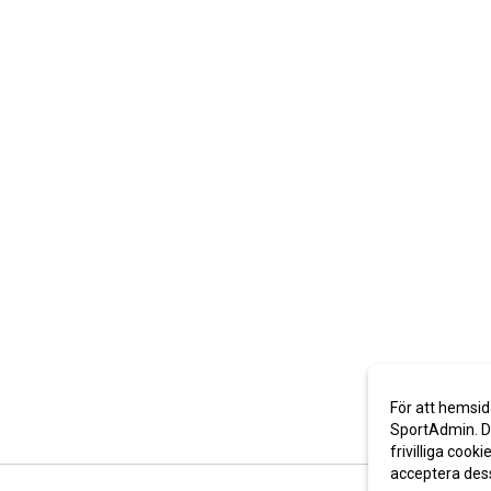
För att hemsid
SportAdmin. De
frivilliga cooki
acceptera des