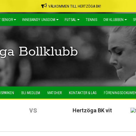
VÄLKOMMEN TILL HERTZÖGA BK!
 SENIOR
INNEBANDY UNGDOM
FUTSAL
TENNIS
OM KLUBBEN
S
ga Bollklubb
ISPARKEN
BLI MEDLEM
MATCHER
KONTAKTER & LAG
FÖRENINGSDOKUME
vs
Hertzöga BK vit