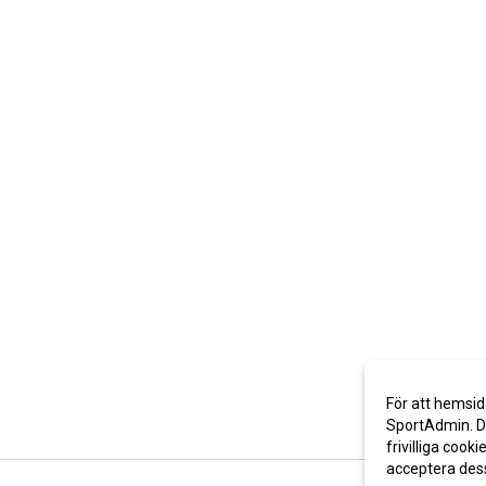
För att hemsid
SportAdmin. De
frivilliga cooki
acceptera des