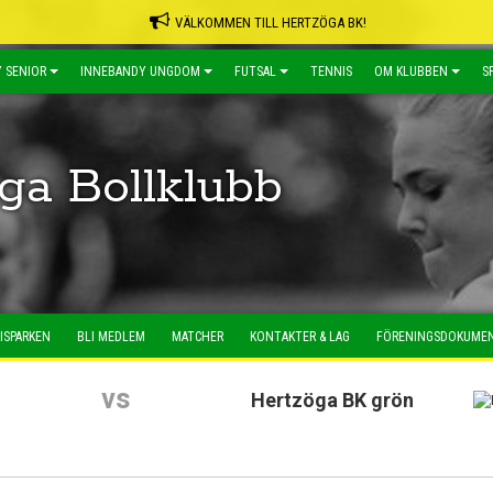
VÄLKOMMEN TILL HERTZÖGA BK!
 SENIOR
INNEBANDY UNGDOM
FUTSAL
TENNIS
OM KLUBBEN
S
ga Bollklubb
ISPARKEN
BLI MEDLEM
MATCHER
KONTAKTER & LAG
FÖRENINGSDOKUME
vs
Hertzöga BK grön