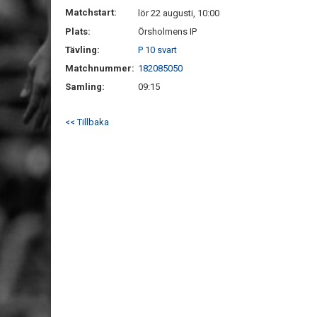
Matchstart:
lör 22 augusti, 10:00
Plats:
Örsholmens IP
Tävling:
P 10 svart
Matchnummer:
182085050
Samling:
09:15
<< Tillbaka