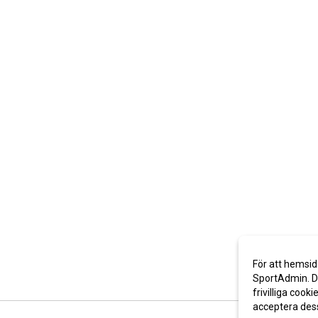
För att hemsid
SportAdmin. De
frivilliga cooki
acceptera des