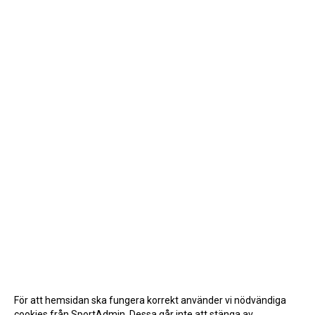
För att hemsidan ska fungera korrekt använder vi nödvändiga
cookies från SportAdmin. Dessa går inte att stänga av.