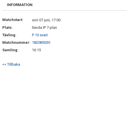
FRISPARKEN
INFORMATION
BLI MEDLEM
Matchstart:
sön 07 juni, 17:00
Plats:
Ilanda IP 7-plan
MATCHER
Tävling:
P 10 svart
KONTAKTER & LAG
Matchnummer:
182085030
Samling:
16:15
FÖRENINGSDOKUMENT_GAMLA
<< Tillbaka
SPONSORER
FÖRENINGSDOKUMENT