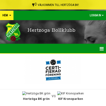
VÄLKOMMEN TILL HERTZÖGA BK!
HEM
LOGGA IN
Hertzöga Bollklubb
HEM
NYHETER
KALENDER
LEDARPÄRMEN
vs
Hertzöga BK grön
KIF Kronoparken
SHOP