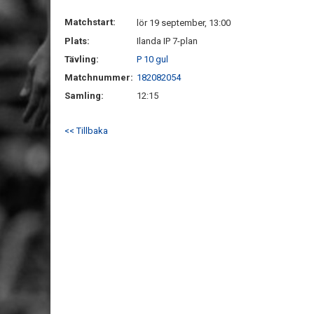
Matchstart:
lör 19 september, 13:00
Plats:
Ilanda IP 7-plan
Tävling:
P 10 gul
Matchnummer:
182082054
Samling:
12:15
<< Tillbaka