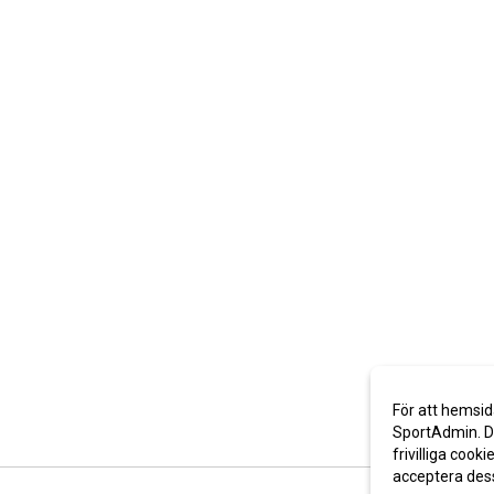
För att hemsid
SportAdmin. De
frivilliga cooki
acceptera des