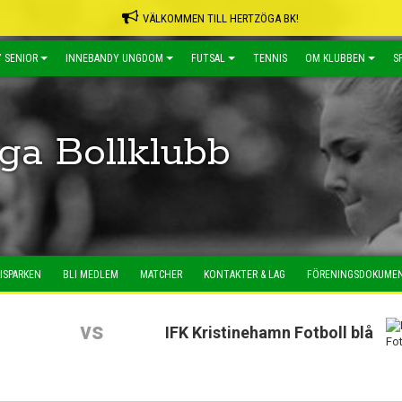
VÄLKOMMEN TILL HERTZÖGA BK!
 SENIOR
INNEBANDY UNGDOM
FUTSAL
TENNIS
OM KLUBBEN
S
ga Bollklubb
ISPARKEN
BLI MEDLEM
MATCHER
KONTAKTER & LAG
FÖRENINGSDOKUME
vs
IFK Kristinehamn Fotboll blå