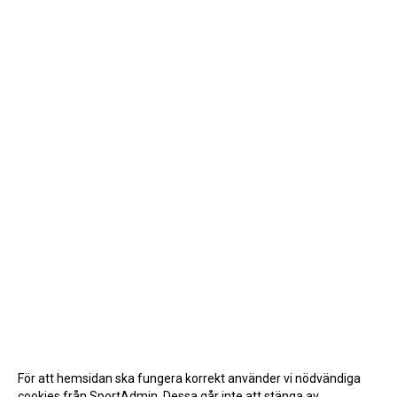
För att hemsidan ska fungera korrekt använder vi nödvändiga
cookies från SportAdmin. Dessa går inte att stänga av.