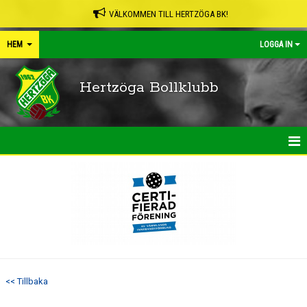
VÄLKOMMEN TILL HERTZÖGA BK!
HEM
LOGGA IN
Hertzöga Bollklubb
HEM
NYHETER
KALENDER
LEDARPÄRMEN
<< Tillbaka
SHOP