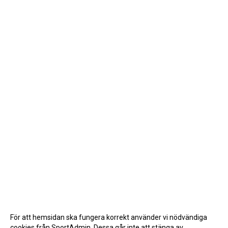
För att hemsidan ska fungera korrekt använder vi nödvändiga
cookies från SportAdmin. Dessa går inte att stänga av.