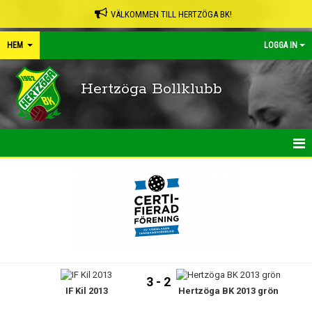
VÄLKOMMEN TILL HERTZÖGA BK!
HEM
LOGGA IN
Hertzöga Bollklubb
HEM
NYHETER
KALENDER
LEDARPÄRMEN
3 - 2
IF Kil 2013
Hertzöga BK 2013 grön
SHOP