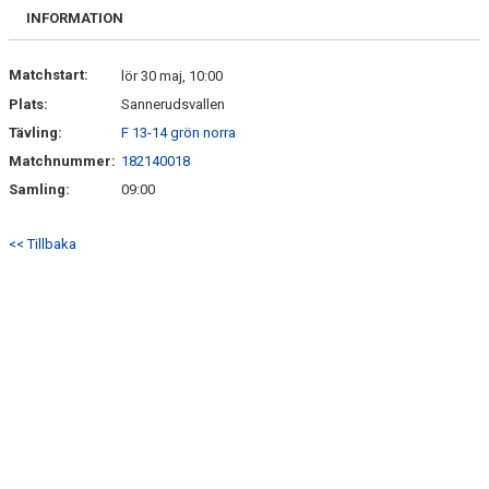
FRISPARKEN
INFORMATION
BLI MEDLEM
Matchstart:
lör 30 maj, 10:00
Plats:
Sannerudsvallen
MATCHER
Tävling:
F 13-14 grön norra
KONTAKTER & LAG
Matchnummer:
182140018
Samling:
09:00
FÖRENINGSDOKUMENT_GAMLA
<< Tillbaka
SPONSORER
FÖRENINGSDOKUMENT