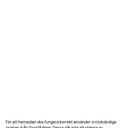
För att hemsidan ska fungera korrekt använder vi nödvändiga
cookies från SportAdmin. Dessa går inte att stänga av.