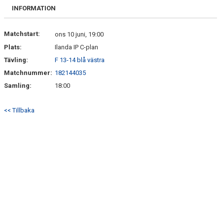
FRISPARKEN
INFORMATION
BLI MEDLEM
Matchstart:
ons 10 juni, 19:00
Plats:
Ilanda IP C-plan
MATCHER
Tävling:
F 13-14 blå västra
KONTAKTER & LAG
Matchnummer:
182144035
Samling:
18:00
FÖRENINGSDOKUMENT_GAMLA
<< Tillbaka
SPONSORER
FÖRENINGSDOKUMENT