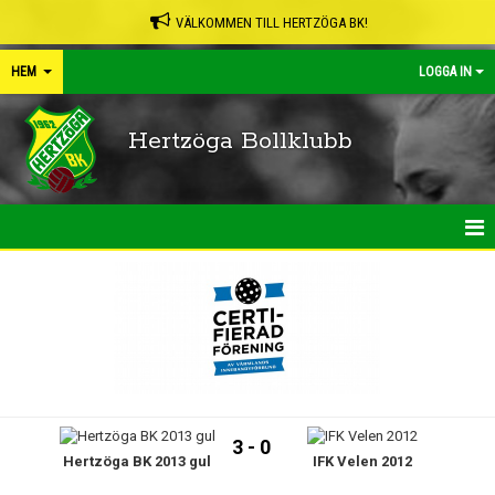
VÄLKOMMEN TILL HERTZÖGA BK!
HEM
LOGGA IN
Hertzöga Bollklubb
HEM
NYHETER
KALENDER
LEDARPÄRMEN
3 - 0
Hertzöga BK 2013 gul
IFK Velen 2012
SHOP