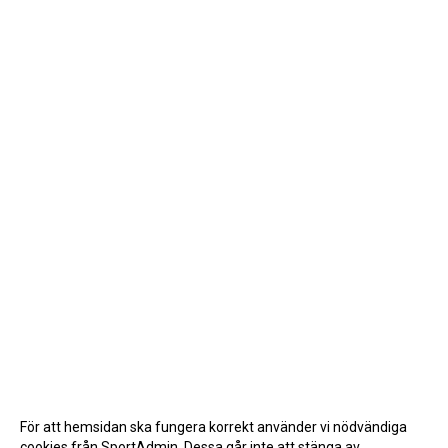
För att hemsidan ska fungera korrekt använder vi nödvändiga
cookies från SportAdmin. Dessa går inte att stänga av.