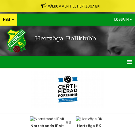
VÄLKOMMEN TILL HERTZÖGA BK!
HEM
LOGGA IN
Hertzöga Bollklubb
HEM
NYHETER
KALENDER
LEDARPÄRMEN
vs
Norrstrands IF vit
Hertzöga BK
SHOP