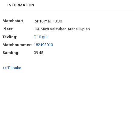
FRISPARKEN
INFORMATION
BLI MEDLEM
Matchstart:
lör 16 maj, 10:30
Plats:
ICA Maxi Välsviken Arena C-plan
MATCHER
Tävling:
F 10 gul
KONTAKTER & LAG
Matchnummer:
182192010
Samling:
09:45
FÖRENINGSDOKUMENT_GAMLA
<< Tillbaka
SPONSORER
FÖRENINGSDOKUMENT