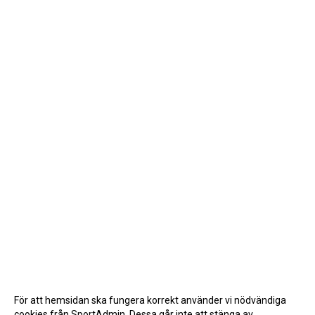
För att hemsidan ska fungera korrekt använder vi nödvändiga
cookies från SportAdmin. Dessa går inte att stänga av.