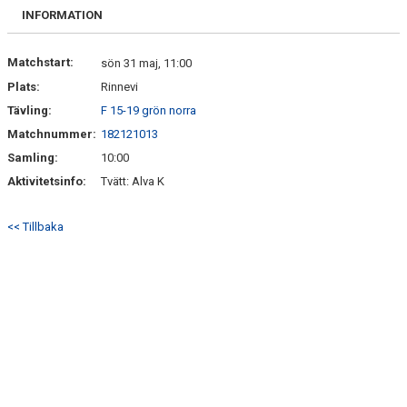
FRISPARKEN
INFORMATION
BLI MEDLEM
Matchstart:
sön 31 maj, 11:00
Plats:
Rinnevi
MATCHER
Tävling:
F 15-19 grön norra
KONTAKTER & LAG
Matchnummer:
182121013
Samling:
10:00
FÖRENINGSDOKUMENT_GAMLA
Aktivitetsinfo:
Tvätt: Alva K
SPONSORER
<< Tillbaka
FÖRENINGSDOKUMENT