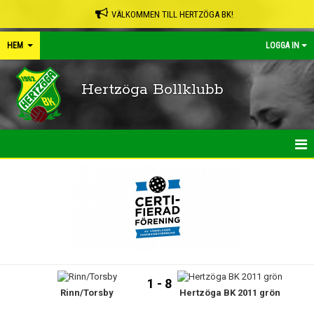
VÄLKOMMEN TILL HERTZÖGA BK!
HEM
LOGGA IN
Hertzöga Bollklubb
HEM
NYHETER
KALENDER
LEDARPÄRMEN
1 - 8
Rinn/Torsby
Hertzöga BK 2011 grön
SHOP