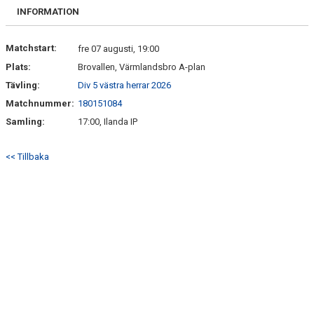
FRISPARKEN
INFORMATION
BLI MEDLEM
Matchstart:
fre 07 augusti, 19:00
Plats:
Brovallen, Värmlandsbro A-plan
MATCHER
Tävling:
Div 5 västra herrar 2026
KONTAKTER & LAG
Matchnummer:
180151084
Samling:
17:00, Ilanda IP
FÖRENINGSDOKUMENT_GAMLA
<< Tillbaka
SPONSORER
FÖRENINGSDOKUMENT