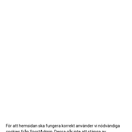
För att hemsidan ska fungera korrekt använder vi nödvändiga
cookies från SportAdmin. Dessa går inte att stänga av.