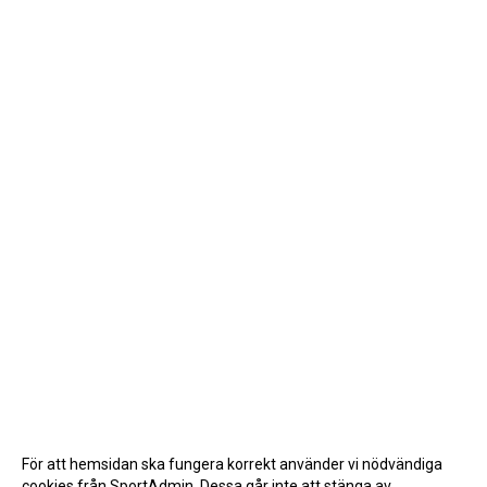
För att hemsidan ska fungera korrekt använder vi nödvändiga
cookies från SportAdmin. Dessa går inte att stänga av.