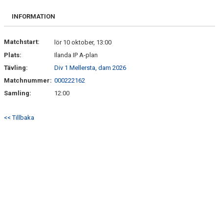
FRISPARKEN
INFORMATION
BLI MEDLEM
Matchstart:
lör 10 oktober, 13:00
MATCHER
Plats:
Ilanda IP A-plan
Tävling:
Div 1 Mellersta, dam 2026
KONTAKTER & LAG
Matchnummer:
000222162
FÖRENINGSDOKUMENT_GAMLA
Samling:
12:00
SPONSORER
<< Tillbaka
FÖRENINGSDOKUMENT