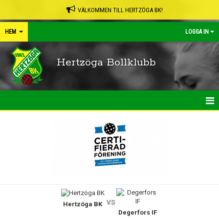
VÄLKOMMEN TILL HERTZÖGA BK!
HEM
LOGGA IN
Hertzöga Bollklubb
HEM
NYHETER
KALENDER
LEDARPÄRMEN
vs
Hertzöga BK
SHOP
Degerfors IF