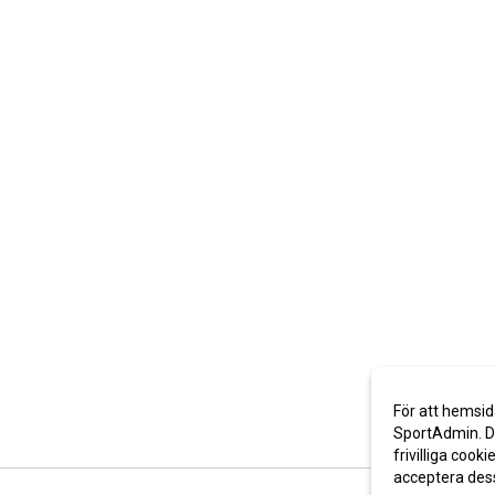
För att hemsid
SportAdmin. De
frivilliga cooki
acceptera des