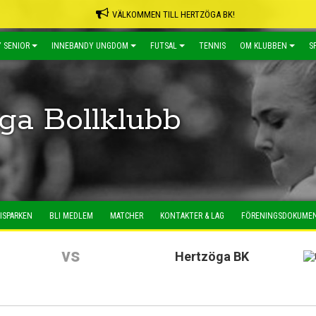
VÄLKOMMEN TILL HERTZÖGA BK!
 SENIOR
INNEBANDY UNGDOM
FUTSAL
TENNIS
OM KLUBBEN
S
ga Bollklubb
ISPARKEN
BLI MEDLEM
MATCHER
KONTAKTER & LAG
FÖRENINGSDOKUME
vs
Hertzöga BK