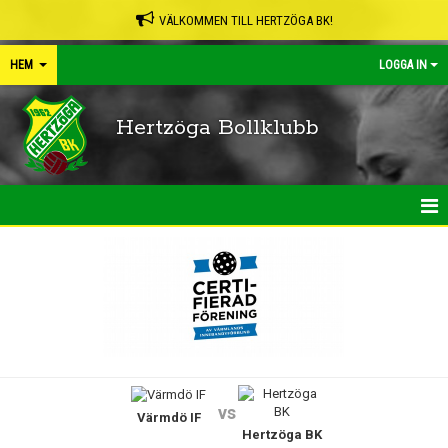
VÄLKOMMEN TILL HERTZÖGA BK!
HEM
LOGGA IN
Hertzöga Bollklubb
HEM
NYHETER
KALENDER
LEDARPÄRMEN
vs
Värmdö IF
SHOP
Hertzöga BK