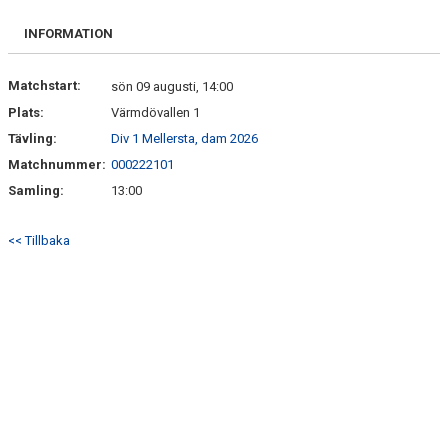
FRISPARKEN
INFORMATION
BLI MEDLEM
Matchstart:
sön 09 augusti, 14:00
MATCHER
Plats:
Värmdövallen 1
Tävling:
Div 1 Mellersta, dam 2026
KONTAKTER & LAG
Matchnummer:
000222101
FÖRENINGSDOKUMENT_GAMLA
Samling:
13:00
SPONSORER
<< Tillbaka
FÖRENINGSDOKUMENT