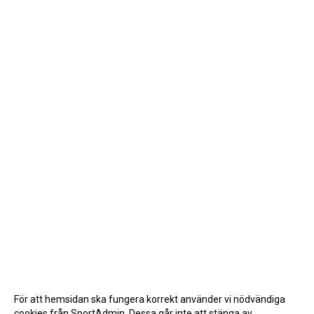
För att hemsidan ska fungera korrekt använder vi nödvändiga
cookies från SportAdmin. Dessa går inte att stänga av.