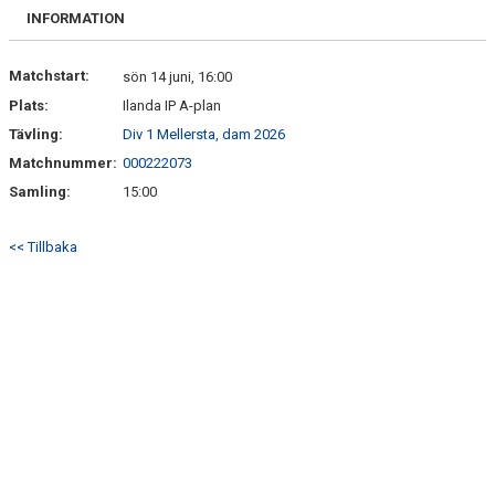
FRISPARKEN
INFORMATION
BLI MEDLEM
Matchstart:
sön 14 juni, 16:00
Plats:
Ilanda IP A-plan
MATCHER
Tävling:
Div 1 Mellersta, dam 2026
KONTAKTER & LAG
Matchnummer:
000222073
Samling:
15:00
FÖRENINGSDOKUMENT_GAMLA
<< Tillbaka
SPONSORER
FÖRENINGSDOKUMENT