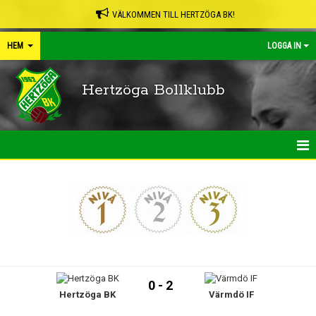
VÄLKOMMEN TILL HERTZÖGA BK!
HEM
LOGGA IN
Hertzöga Bollklubb
HEM
NYHETER
KALENDER
LEDARPÄRMEN
0 - 2
Hertzöga BK
Värmdö IF
SHOP