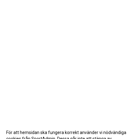
För att hemsidan ska fungera korrekt använder vi nödvändiga
cookies från SportAdmin. Dessa går inte att stänga av.