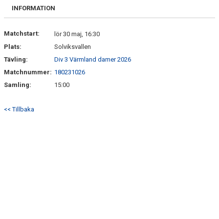
FRISPARKEN
INFORMATION
BLI MEDLEM
Matchstart:
lör 30 maj, 16:30
Plats:
Solviksvallen
MATCHER
Tävling:
Div 3 Värmland damer 2026
KONTAKTER & LAG
Matchnummer:
180231026
Samling:
15:00
FÖRENINGSDOKUMENT_GAMLA
<< Tillbaka
SPONSORER
FÖRENINGSDOKUMENT