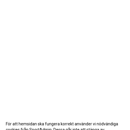
För att hemsidan ska fungera korrekt använder vi nödvändiga
cookies från SportAdmin. Dessa går inte att stänga av.