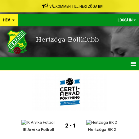
VÄLKOMMEN TILL HERTZÖGA BK!
HEM
LOGGA IN
Hertzöga Bollklubb
HEM
NYHETER
KALENDER
LEDARPÄRMEN
2 - 1
IK Arvika Fotboll
Hertzöga BK 2
SHOP