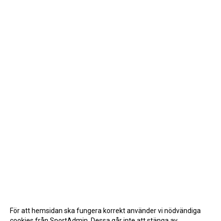
För att hemsidan ska fungera korrekt använder vi nödvändiga
cookies från SportAdmin. Dessa går inte att stänga av.