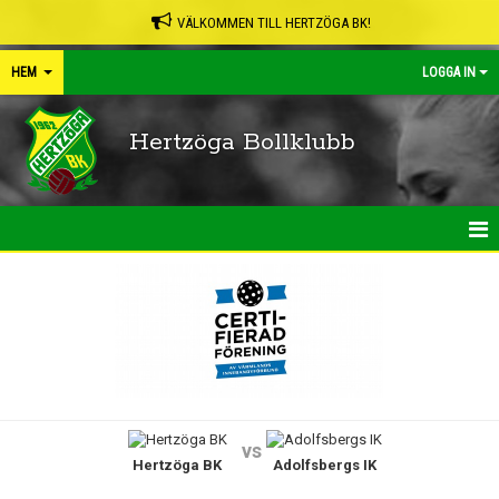
VÄLKOMMEN TILL HERTZÖGA BK!
HEM
LOGGA IN
Hertzöga Bollklubb
HEM
NYHETER
KALENDER
LEDARPÄRMEN
vs
Hertzöga BK
Adolfsbergs IK
SHOP