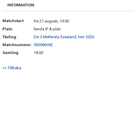
FRISPARKEN
INFORMATION
BLI MEDLEM
Matchstart:
fre 21 augusti, 19:00
Plats:
Ilanda IP A-plan
MATCHER
Tävling:
Div 3 Mellersta Svealand, herr 2026
KONTAKTER & LAG
Matchnummer:
000086092
Samling:
18:00
FÖRENINGSDOKUMENT_GAMLA
<< Tillbaka
SPONSORER
FÖRENINGSDOKUMENT