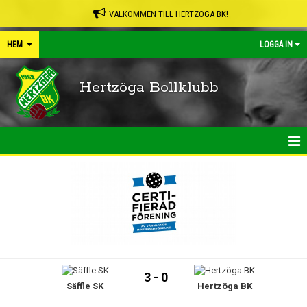
VÄLKOMMEN TILL HERTZÖGA BK!
HEM
LOGGA IN
Hertzöga Bollklubb
HEM
NYHETER
KALENDER
LEDARPÄRMEN
3 - 0
Säffle SK
Hertzöga BK
SHOP