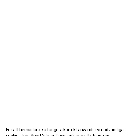
För att hemsidan ska fungera korrekt använder vi nödvändiga
cookies från SportAdmin. Dessa går inte att stänga av.