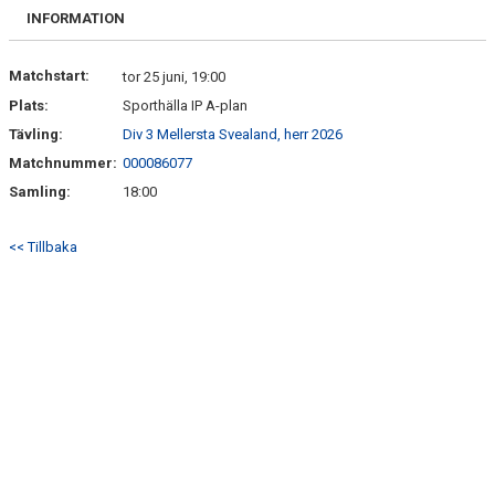
FRISPARKEN
INFORMATION
BLI MEDLEM
Matchstart:
tor 25 juni, 19:00
Plats:
Sporthälla IP A-plan
MATCHER
Tävling:
Div 3 Mellersta Svealand, herr 2026
KONTAKTER & LAG
Matchnummer:
000086077
Samling:
18:00
FÖRENINGSDOKUMENT_GAMLA
<< Tillbaka
SPONSORER
FÖRENINGSDOKUMENT