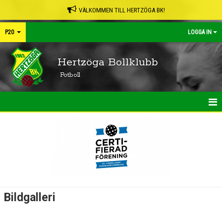
VÄLKOMMEN TILL HERTZÖGA BK!
P20
LOGGA IN
Hertzöga Bollklubb
Fotboll
HEM
NYHETER
KALENDER
MATCHER
Bildgalleri
TRUPPEN