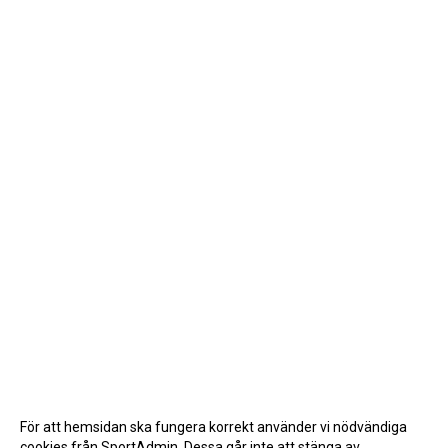
För att hemsidan ska fungera korrekt använder vi nödvändiga
cookies från SportAdmin. Dessa går inte att stänga av.