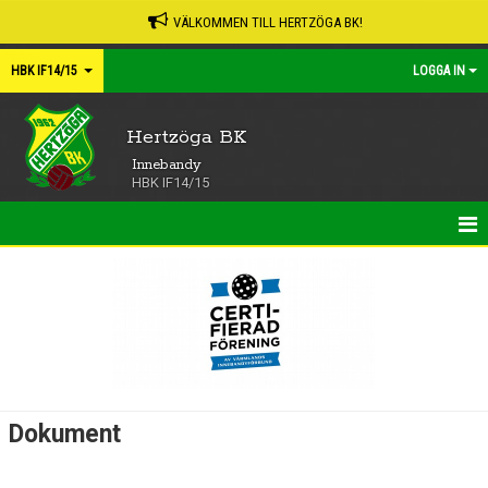
VÄLKOMMEN TILL HERTZÖGA BK!
HBK IF14/15
LOGGA IN
Hertzöga BK
Innebandy
HBK IF14/15
HEM
NYHETER
KALENDER
MATCHER
Dokument
TRUPPEN