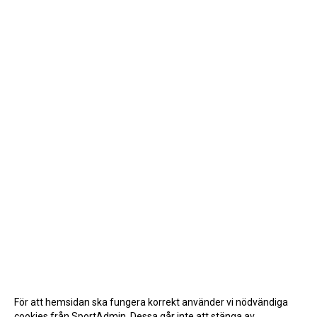
För att hemsidan ska fungera korrekt använder vi nödvändiga
cookies från SportAdmin. Dessa går inte att stänga av.