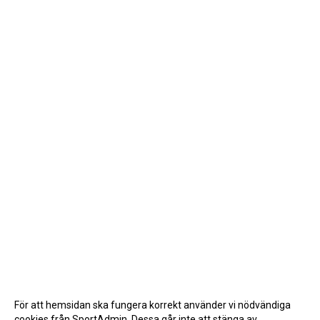
För att hemsidan ska fungera korrekt använder vi nödvändiga
cookies från SportAdmin. Dessa går inte att stänga av.