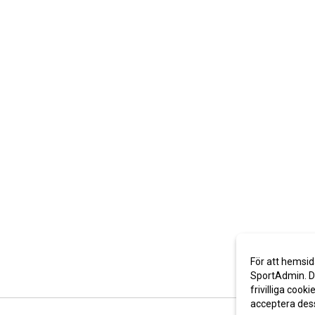
För att hemsid
SportAdmin. De
frivilliga cooki
acceptera des