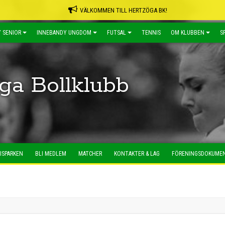
VÄLKOMMEN TILL HERTZÖGA BK!
 SENIOR
INNEBANDY UNGDOM
FUTSAL
TENNIS
OM KLUBBEN
S
ga Bollklubb
ISPARKEN
BLI MEDLEM
MATCHER
KONTAKTER & LAG
FÖRENINGSDOKUME