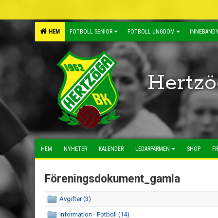
HEM
FOTBOLL SENIOR
FOTBOLL UNGDOM
INNEBANDY
Hertzö
HEM
NYHETER
KALENDER
LEDARPÄRMEN
SHOP
FR
Föreningsdokument_gamla
Avgifter (3)
Information - Fotboll (14)