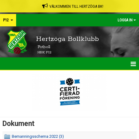
VÄLKOMMEN TILL HERTZÖGA BK!
P12
LOGGA IN
Hertzöga Bollklubb
Fotboll
HBK P12
HEM
NYHETER
TRUPPEN
KONTAKT
Dokument
KALENDER
Bemanningsschema 2022 (3)