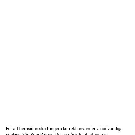
För att hemsidan ska fungera korrekt använder vi nödvändiga
cookies från SportAdmin. Dessa går inte att stänga av.