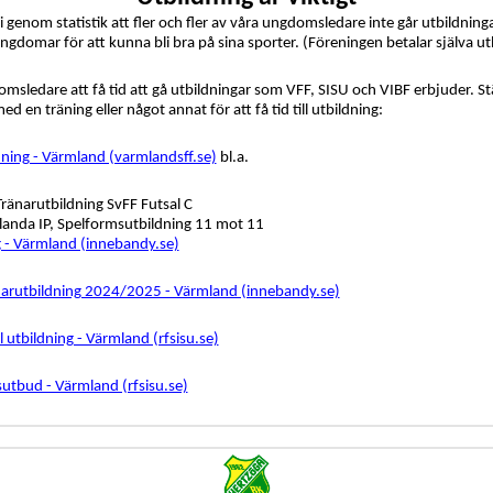
 genom statistik att fler och fler av våra ungdomsledare inte går utbildninga
ngdomar för att kunna bli bra på sina sporter. (Föreningen betalar själva ut
msledare att få tid att gå utbildningar som VFF, SISU och VIBF erbjuder. S
d en träning eller något annat för att få tid till utbildning:
dning - Värmland (varmlandsff.se)
bl.a.
Tränarutbildning SvFF Futsal C
Ilanda IP, Spelformsutbildning 11 mot 11
 - Värmland (innebandy.se)
darutbildning 2024/2025 - Värmland (innebandy.se)
l utbildning - Värmland (rfsisu.se)
sutbud - Värmland (rfsisu.se)