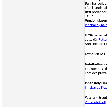
Dam
har seriep
efter i Ilandah
Herr
börjar ock
17:45.
Ungdomslage
Innebandy på h
Futsal
seriespel
detta där
Futsa
Anna Benicio Fe
Fotbollen
hålle
Gåfotbollen
som
det inomhus i I
Kom och prova
Innebandy Fle
Innebandy Flex
Veteran- & Led
Veteranfotboll