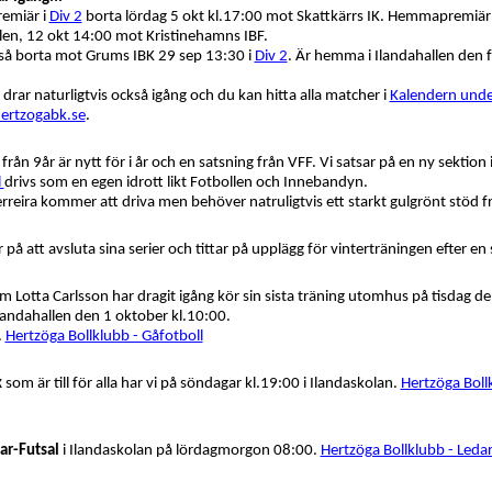
remiär i
Div 2
borta lördag 5 okt kl.17:00 mot Skattkärrs IK. Hemmapremiär
allen, 12 okt 14:00 mot Kristinehamns IBF.
så borta mot Grums IBK 29 sep 13:30 i
Div 2
. Är hemma i Ilandahallen den 
n
drar naturligtvis också igång och du kan hitta alla matcher i
Kalendern unde
ertzogabk.se
.
 från 9år är nytt för i år och en satsning från VFF. Vi satsar på en ny sektion
l
drivs som en egen idrott likt Fotbollen och Innebandyn.
rreira kommer att driva men behöver natruligtvis ett starkt gulgrönt stöd fr
r på att avsluta sina serier och tittar på upplägg för vinterträningen efter en
 Lotta Carlsson har dragit igång kör sin sista träning utomhus på tisdag de
landahallen den 1 oktober kl.10:00.
.
Hertzöga Bollklubb - Gåfotboll
x
som är till för alla har vi på söndagar kl.19:00 i Ilandaskolan.
Hertzöga Boll
ar-Futsal
i Ilandaskolan på lördagmorgon 08:00.
Hertzöga Bollklubb - Leda