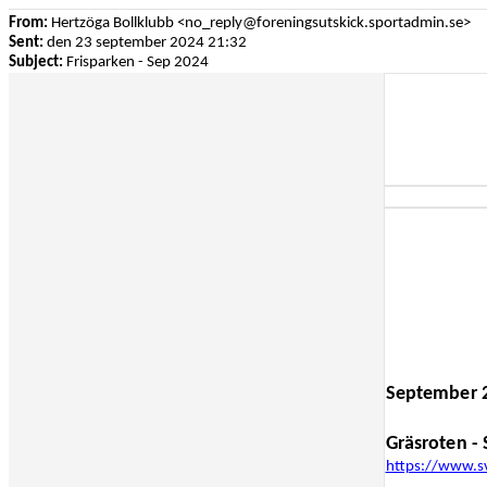
From:
Hertzöga Bollklubb <no_reply@foreningsutskick.sportadmin.se>
Sent:
den 23 september 2024 21:32
Subject:
Frisparken - Sep 2024
September 
Gräsroten -
https://www.sv