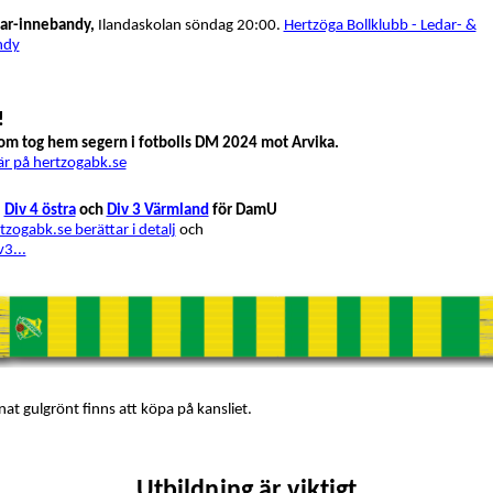
dar-innebandy,
Ilandaskolan söndag 20:00.
Hertzöga Bollklubb - Ledar- &
ndy
!
som tog hem segern i fotbolls DM 2024 mot Arvika.
är på hertzogabk.se
i
Div 4 östra
och
Div 3 Värmland
för DamU
zogabk.se berättar i detalj
och
v3...
at gulgrönt finns att köpa på kansliet.
Utbildning är viktigt