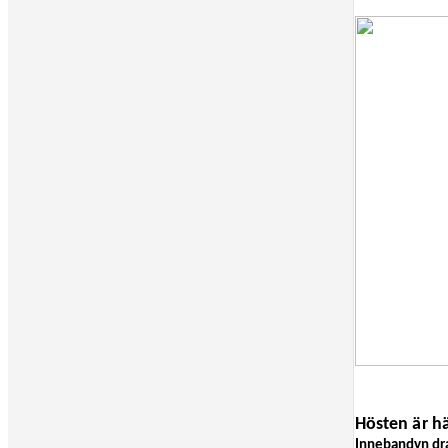
Hösten är hä
Innebandyn dra