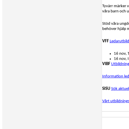
Tyvärr märker vi
våra barn och u
Stöd våra ungdo
behöver hjälp me
VFF
Ledarutbil
16 nov, 
16 nov, 
VIBF
Utbildning
Information le
SISU
Sök aktuel
Vårt utbildning