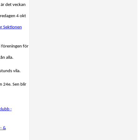
 är det veckan
fredagen 4 okt
r Sektionen
 i föreningen för
ån alla.
 stunds vila.
n 24e. Sen blir
klubb -
r- &